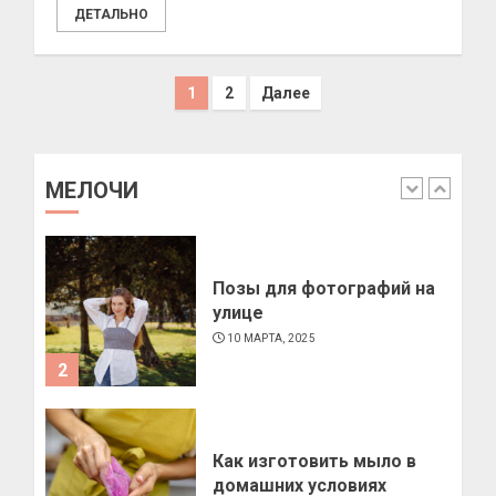
ДЕТАЛЬНО
4
Пагинация
1
2
Далее
Как подобрать очки по
записей
форме лица
11 МАРТА, 2025
МЕЛОЧИ
1
Позы для фотографий на
улице
10 МАРТА, 2025
2
Как изготовить мыло в
домашних условиях