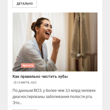
ДЕТАЛЬНО
Позы для фотографий на
улице
10 МАРТА, 2025
2
Как изготовить мыло в
домашних условиях
Красота
10 МАРТА, 2025
Как правильно чистить зубы
3
10 МАРТА, 2025
По данным ВОЗ, у более чем 3,5 млрд человек
диагностированы заболевания полости рта.
Как изготовить свечку в
Это...
домашних условиях
6 МАРТА, 2025