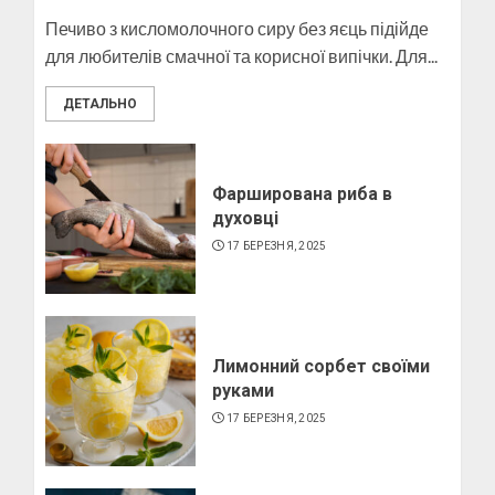
10 БЕРЕЗНЯ, 2025
Печиво з кисломолочного сиру без яєць підійде
3
для любителів смачної та корисної випічки. Для...
ДЕТАЛЬНО
Як виготовити свічку в
домашніх умовах
6 БЕРЕЗНЯ, 2025
Фарширована риба в
духовці
4
17 БЕРЕЗНЯ, 2025
Лимонний сорбет своїми
руками
17 БЕРЕЗНЯ, 2025