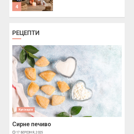
4
Як підібрати окуляри по
РЕЦЕПТИ
формі обличчя
11 БЕРЕЗНЯ, 2025
1
Пози для фотографій на
вулиці
10 БЕРЕЗНЯ, 2025
2
Кулінарія
Сирне печиво
Як виготовити мило в
домашніх умовах
17 БЕРЕЗНЯ, 2025