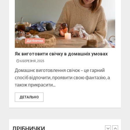
Як виготовити мило в
домашніх умовах
10 БЕРЕЗНЯ, 2025
3
Дрібнички
Як виготовити свічку в домашніх умовах
6 БЕРЕЗНЯ, 2025
Як виготовити свічку в
Домашнє виготовлення свічок – це гарний
домашніх умовах
спосіб відпочити, проявити свою фантазію, а
6 БЕРЕЗНЯ, 2025
також прикрасити...
4
ДЕТАЛЬНО
Як підібрати окуляри по
формі обличчя
11 БЕРЕЗНЯ, 2025
ДРІБНИЧКИ