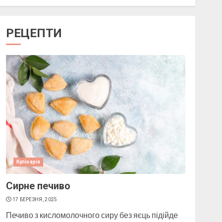
Як підібрати окуляри по
РЕЦЕПТИ
формі обличчя
11 БЕРЕЗНЯ, 2025
1
Пози для фотографій на
вулиці
10 БЕРЕЗНЯ, 2025
2
Кулінарія
Як виготовити мило в
Сирне печиво
домашніх умовах
17 БЕРЕЗНЯ, 2025
10 БЕРЕЗНЯ, 2025
Печиво з кисломолочного сиру без яєць підійде
3