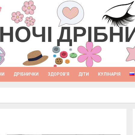
НОЧІ ДРІБН
НИ
ДРІБНИЧКИ
ЗДОРОВ’Я
ДІТИ
КУЛІНАРІЯ