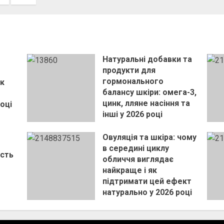
Натуральні добавки та
продукти для
гормонального
як
балансу шкіри: омега-3,
цинк, лляне насіння та
оці
інші у 2026 році
28 КВІТНЯ, 2026
Овуляція та шкіра: чому
в середині циклу
ість
обличчя виглядає
найкраще і як
підтримати цей ефект
натурально у 2026 році
7 КВІТНЯ, 2026