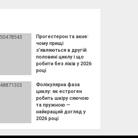
Прогестерон та акне:
чому прищі
з’являються в другій
половині циклу і що
робити без ліків у 2026
році
23 КВІТНЯ, 2026
Фолікулярна фаза
циклу: як естроген
робить шкіру сяючою
та пружною —
найкращий догляд у
2026 році
6 КВІТНЯ, 2026