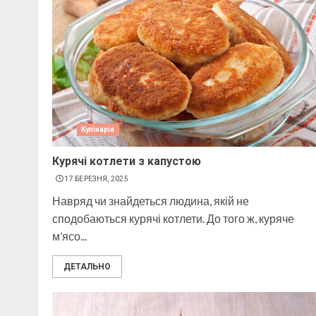
Кулінарія
Курячі котлети з капустою
17 БЕРЕЗНЯ, 2025
Навряд чи знайдеться людина, якій не
сподобаються курячі котлети. До того ж, куряче
м’ясо...
ДЕТАЛЬНО