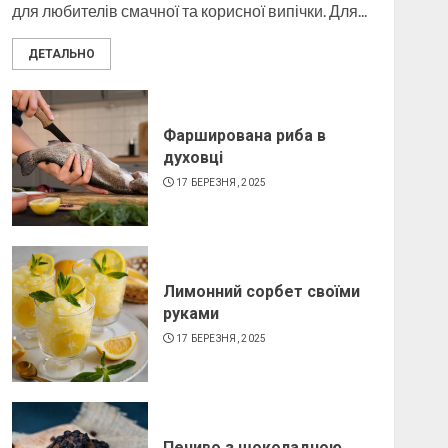
для любителів смачної та корисної випічки. Для...
ДЕТАЛЬНО
Як виготовити свічку в
домашніх умовах
6 БЕРЕЗНЯ, 2025
Фарширована риба в
4
духовці
17 БЕРЕЗНЯ, 2025
Лимонний сорбет своїми
руками
17 БЕРЕЗНЯ, 2025
Печиво з шоколадною