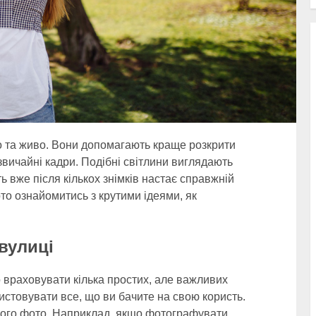
о та живо. Вони допомагають краще розкрити
звичайні кадри. Подібні світлини виглядають
 вже після кількох знімків настає справжній
рто ознайомитись з крутими ідеями, як
 вулиці
 враховувати кілька простих, але важливих
истовувати все, що ви бачите на свою користь.
алого фото. Наприклад, якщо фотографувати