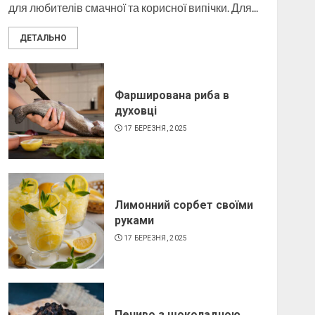
для любителів смачної та корисної випічки. Для...
Як виготовити свічку в
ДЕТАЛЬНО
домашніх умовах
6 БЕРЕЗНЯ, 2025
4
Фарширована риба в
духовці
17 БЕРЕЗНЯ, 2025
Лимонний сорбет своїми
руками
17 БЕРЕЗНЯ, 2025
Печиво з шоколадною