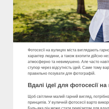
Фотосесії на вулицях міста виглядають гарн
характер людини, а також вхопити дійсно не
атмосферно та невимушено. Але часто навіть
ступор через відсутність ідей. Саме тому ва
правильно позувати для фотографій.
Вдалі ідеї для фотосесії на
Щоб світлини малий гарний вигляд, потрібно
принципів. У вуличній фотосесії варто викор
Будь-яка річ може стати реквізитом для вд