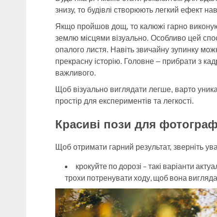
знизу, то будівлі створюють легкий ефект на
Якщо пройшов дощ, то калюжі гарно виконую
землю місцями візуально. Особливо цей спос
опалого листя. Навіть звичайну зупинку мо
прекрасну історію. Головне – прибрати з кадр
важливого.
Щоб візуально виглядати легше, варто уник
простір для експериментів та легкості.
Красиві пози для фотограф
Щоб отримати гарний результат, зверніть ува
крокуйте по дорозі – такі варіанти акту
трохи потренувати ходу, щоб вона вигляд