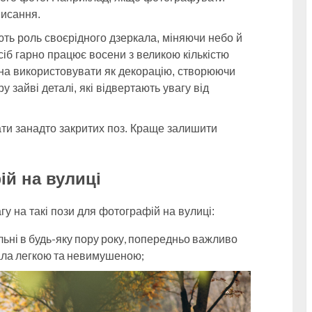
висання.
ть роль своєрідного дзеркала, міняючи небо й
іб гарно працює восени з великою кількістю
жна використовувати як декорацію, створюючи
у зайві деталі, які відвертають увагу від
ати занадто закритих поз. Краще залишити
ій на вулиці
гу на такі пози для фотографій на вулиці:
альні в будь-яку пору року, попередньо важливо
ала легкою та невимушеною;