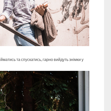
йматись та спускатись, гарно вийдуть знімки у