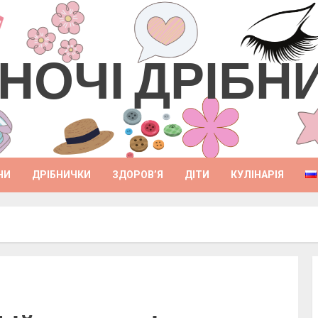
НОЧІ ДРІБН
НИ
ДРІБНИЧКИ
ЗДОРОВ’Я
ДІТИ
КУЛІНАРІЯ