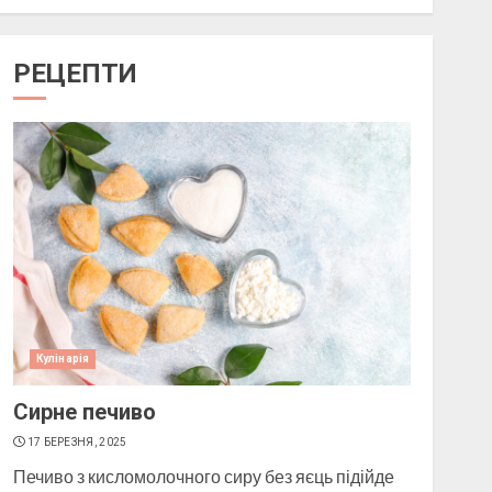
Як підібрати окуляри по
формі обличчя
РЕЦЕПТИ
11 БЕРЕЗНЯ, 2025
1
Пози для фотографій на
вулиці
10 БЕРЕЗНЯ, 2025
2
Кулінарія
Як виготовити мило в
домашніх умовах
Сирне печиво
10 БЕРЕЗНЯ, 2025
17 БЕРЕЗНЯ, 2025
3
Печиво з кисломолочного сиру без яєць підійде