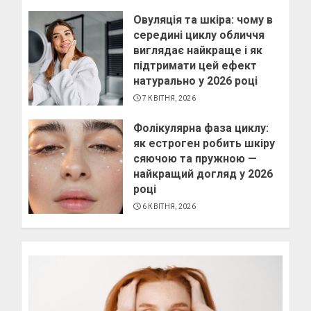
Овуляція та шкіра: чому в
середині циклу обличчя
виглядає найкраще і як
підтримати цей ефект
натурально у 2026 році
7 КВІТНЯ, 2026
Фолікулярна фаза циклу:
як естроген робить шкіру
сяючою та пружною —
найкращий догляд у 2026
році
6 КВІТНЯ, 2026