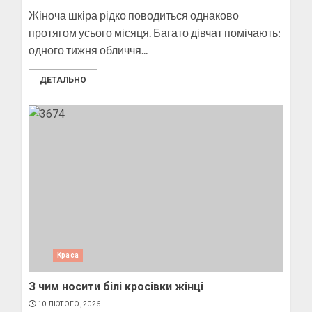
Жіноча шкіра рідко поводиться однаково
протягом усього місяця. Багато дівчат помічають:
одного тижня обличчя...
ДЕТАЛЬНО
Пози для фотографій на
вулиці
10 БЕРЕЗНЯ, 2025
2
Як виготовити мило в
домашніх умовах
10 БЕРЕЗНЯ, 2025
Краса
3
З чим носити білі кросівки жінці
10 ЛЮТОГО, 2026