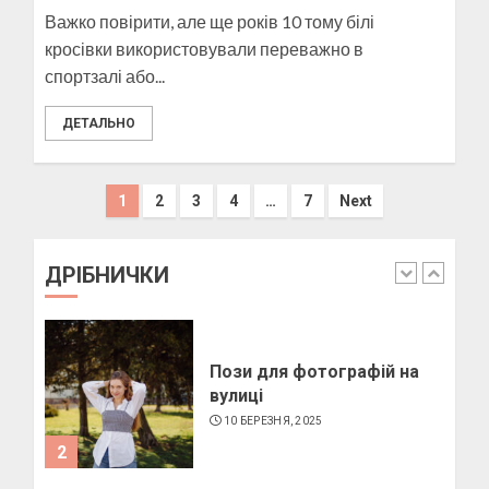
Важко повірити, але ще років 10 тому білі
Як виготовити свічку в
кросівки використовували переважно в
домашніх умовах
спортзалі або...
6 БЕРЕЗНЯ, 2025
4
ДЕТАЛЬНО
Пагінація
Як підібрати окуляри по
1
2
3
4
…
7
Next
формі обличчя
записів
11 БЕРЕЗНЯ, 2025
ДРІБНИЧКИ
1
Пози для фотографій на
вулиці
10 БЕРЕЗНЯ, 2025
2