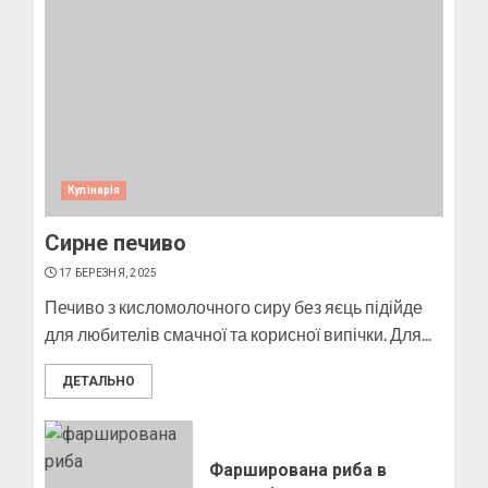
Пози для фотографій на
вулиці
10 БЕРЕЗНЯ, 2025
2
Кулінарія
Сирне печиво
Як виготовити мило в
домашніх умовах
17 БЕРЕЗНЯ, 2025
10 БЕРЕЗНЯ, 2025
Печиво з кисломолочного сиру без яєць підійде
3
для любителів смачної та корисної випічки. Для...
ДЕТАЛЬНО
Як виготовити свічку в
домашніх умовах
6 БЕРЕЗНЯ, 2025
Фарширована риба в