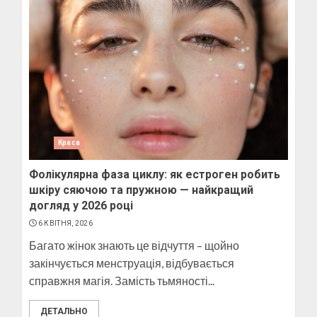
Краса
Фолікулярна фаза циклу: як естроген робить
шкіру сяючою та пружною — найкращий
догляд у 2026 році
6 КВІТНЯ, 2026
Багато жінок знають це відчуття – щойно
закінчується менструація, відбувається
справжня магія. Замість тьмяності...
ДЕТАЛЬНО