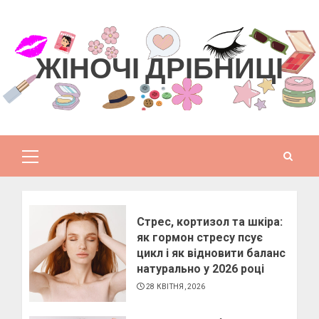
Skip
to
content
ЖІНОЧІ ДРІБНИЦІ
Primary
Menu
Стрес, кортизол та шкіра:
як гормон стресу псує
цикл і як відновити баланс
натурально у 2026 році
28 КВІТНЯ, 2026