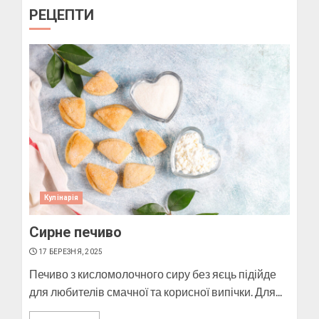
Як підібрати окуляри по
РЕЦЕПТИ
формі обличчя
11 БЕРЕЗНЯ, 2025
1
Пози для фотографій на
вулиці
10 БЕРЕЗНЯ, 2025
2
Кулінарія
Сирне печиво
Як виготовити мило в
домашніх умовах
17 БЕРЕЗНЯ, 2025
10 БЕРЕЗНЯ, 2025
Печиво з кисломолочного сиру без яєць підійде
3
для любителів смачної та корисної випічки. Для...