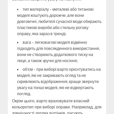
тип матеріалу – металеві або титанові
моделі коштують дорожче, але вони
довговічні; любителі сучасної моди обирають
пластикові вироби або стильну рогову
оправу, яка зараз в тренді;
вага – легковагові моделі відмінно
підходять для повсякденного використання,
вони не створюють додаткового тиску на
лице, а також зручні для носіння;
об’єм – при виборі варто орієнтуватись на
моделі, які не закривають огляд та не
скривлюють відображення, краще звернути
увагу на тонші моделі, які не відвертають
погляд.
Окрім цього, варто враховувати власний
кольоротип при виборі оправи. Наприклад, для
зовнішності теплих відтінків, пасують