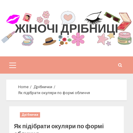
Skip
to
content
ЖІНОЧІ ДРІБНИЦІ
Primary
Menu
Home
Дрібнички
Як підібрати окуляри по формі обличчя
Дрібнички
Як підібрати окуляри по формі