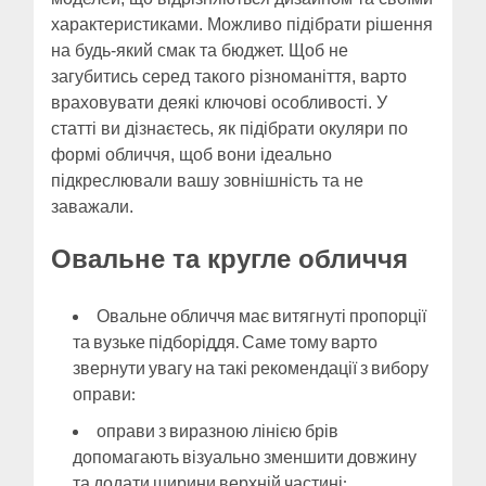
характеристиками. Можливо підібрати рішення
на будь-який смак та бюджет. Щоб не
загубитись серед такого різноманіття, варто
враховувати деякі ключові особливості. У
статті ви дізнаєтесь, як підібрати окуляри по
формі обличчя, щоб вони ідеально
підкреслювали вашу зовнішність та не
заважали.
Овальне та кругле обличчя
Овальне обличчя має витягнуті пропорції
та вузьке підборіддя. Саме тому варто
звернути увагу на такі рекомендації з вибору
оправи:
оправи з виразною лінією брів
допомагають візуально зменшити довжину
та додати ширини верхній частині;