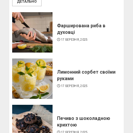
ДЕТАЛЬНО
Як виготовити свічку в
домашніх умовах
6 БЕРЕЗНЯ, 2025
Фарширована риба в
духовці
4
17 БЕРЕЗНЯ, 2025
Лимонний сорбет своїми
руками
17 БЕРЕЗНЯ, 2025
Печиво з шоколадною
крихтою
17 БЕРЕЗНЯ, 2025