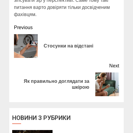
зіпсувати зір у перспективі. Саме тому такі
питання варто довіряти тільки досвідченим
фахівцям.
Continue
Previous
Reading
Previ
Стосунки на відстані
post:
Next
Пози для фотографій на
Як правильно доглядати за
Next
вулиці
шкірою
post:
10 БЕРЕЗНЯ, 2025
2
НОВИНИ З РУБРИКИ
Як виготовити мило в
домашніх умовах