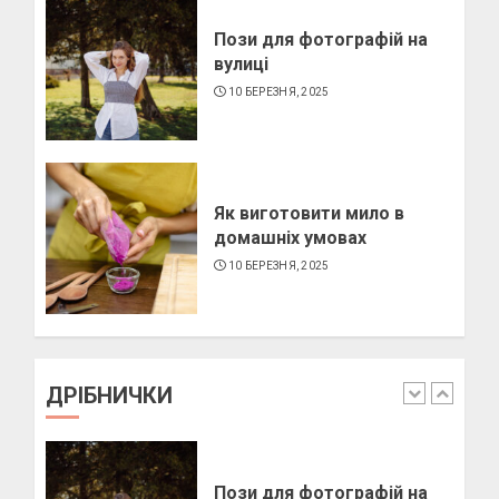
10 БЕРЕЗНЯ, 2025
Пози для фотографій на
3
вулиці
10 БЕРЕЗНЯ, 2025
Як виготовити свічку в
домашніх умовах
6 БЕРЕЗНЯ, 2025
Як виготовити мило в
4
домашніх умовах
10 БЕРЕЗНЯ, 2025
Як підібрати окуляри по
формі обличчя
11 БЕРЕЗНЯ, 2025
ДРІБНИЧКИ
1
Пози для фотографій на