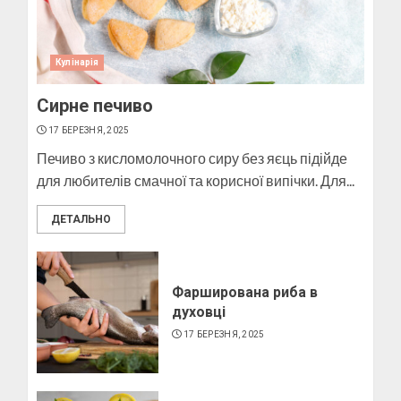
10 БЕРЕЗНЯ, 2025
2
Кулінарія
Сирне печиво
Як виготовити мило в
домашніх умовах
17 БЕРЕЗНЯ, 2025
10 БЕРЕЗНЯ, 2025
Печиво з кисломолочного сиру без яєць підійде
3
для любителів смачної та корисної випічки. Для...
ДЕТАЛЬНО
Як виготовити свічку в
домашніх умовах
6 БЕРЕЗНЯ, 2025
Фарширована риба в
духовці
4
17 БЕРЕЗНЯ, 2025