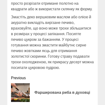
просто розрізати отримане полотно на
квадрати або ж використати склянку як форму.
Змастіть деко вершковим маслом або олією й
акуратно викладіть вирізане печиво,
враховуйте, що воно може трохи збільшитися
в розмірах у процесі запікання. Посипте
печиво цукром за бажанням. У процесі
готування можна змастити майбутнє сирне
печиво жовтками яєць для отримання
золотистої скоринки. Готову страву подавати
трохи охолодженою, як прикрасу десерт можна
посипати цукровою пудрою.
Continue
Previous
Reading
Previ
Фарширована риба в духовці
post: