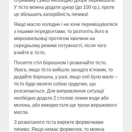
Отриману суміш необхідно добре перемішати.
У тісто можна додати цукор (до 100 гр.), проте
це збільшить калорійність печива!
Якщо масло холодне і не хоче перемішуватися
з іншими інгредієнтами, то розтопіть його в
мікрохвильовці протягом хвилини на
середньому режимі потужності, після чого
влийте в тісто.
Посипте стіл борошном і розкачайте тісто.
Увага, якщо тісто вийшло занадто в’язким, то
додайте борошна, у разі, якщо олії було мало –
тісто буде являти собою грудочки, що
розсипаються. Для виправлення ситуації
необхідно додати 2 столові ложки води або
молока, або використати ще трохи вершкового
масла.
З розкатаного тіста виріжте формочками
печиво. Якщо немає формочок, то можна