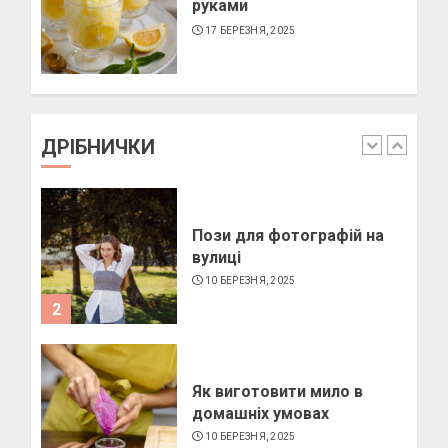
руками
17 БЕРЕЗНЯ, 2025
Як підібрати окуляри по
формі обличчя
11 БЕРЕЗНЯ, 2025
ДРІБНИЧКИ
1
Пози для фотографій на
вулиці
10 БЕРЕЗНЯ, 2025
2
Як виготовити мило в
домашніх умовах
10 БЕРЕЗНЯ, 2025