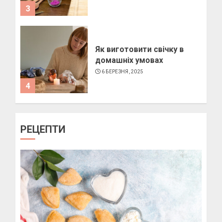
3
Як виготовити свічку в
домашніх умовах
6 БЕРЕЗНЯ, 2025
4
Як підібрати окуляри по
РЕЦЕПТИ
формі обличчя
11 БЕРЕЗНЯ, 2025
1
Пози для фотографій на
вулиці