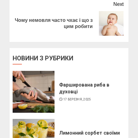
Next
Пози для фотографій на
Чому немовля часто чхає і що з
Next
вулиці
цим робити
post:
10 БЕРЕЗНЯ, 2025
2
НОВИНИ З РУБРИКИ
Як виготовити мило в
домашніх умовах
10 БЕРЕЗНЯ, 2025
Фарширована риба в
3
духовці
17 БЕРЕЗНЯ, 2025
Як виготовити свічку в
домашніх умовах
6 БЕРЕЗНЯ, 2025
Лимонний сорбет своїми
4