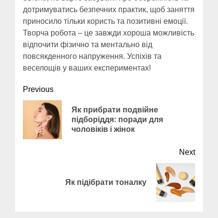
дотримуватись безпечних практик, щоб заняття
приносило тільки користь та позитивні емоції.
Творча робота – це завжди хороша можливість
відпочити фізично та ментально від
повсякденного напруження. Успіхів та
веселощів у ваших експериментах!
Continue
Previous
Reading
Як прибрати подвійне
Previ
підборіддя: поради для
post:
чоловіків і жінок
Next
Пози для фотографій на
Next
Як підібрати тоналку
вулиці
post:
10 БЕРЕЗНЯ, 2025
2