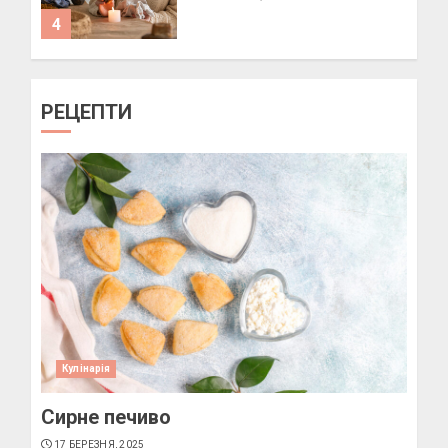
4
Як підібрати окуляри по
РЕЦЕПТИ
формі обличчя
11 БЕРЕЗНЯ, 2025
1
Пози для фотографій на
вулиці
10 БЕРЕЗНЯ, 2025
2
Кулінарія
Сирне печиво
Як виготовити мило в
домашніх умовах
17 БЕРЕЗНЯ, 2025