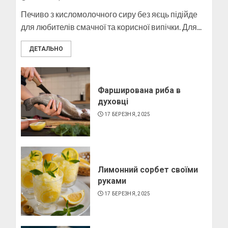
10 БЕРЕЗНЯ, 2025
Печиво з кисломолочного сиру без яєць підійде
3
для любителів смачної та корисної випічки. Для...
ДЕТАЛЬНО
Як виготовити свічку в
домашніх умовах
6 БЕРЕЗНЯ, 2025
Фарширована риба в
духовці
4
17 БЕРЕЗНЯ, 2025
Лимонний сорбет своїми
руками
17 БЕРЕЗНЯ, 2025