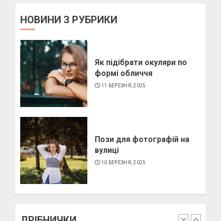
НОВИНИ З РУБРИКИ
Як виготовити мило в
домашніх умовах
10 БЕРЕЗНЯ, 2025
Як підібрати окуляри по
3
формі обличчя
11 БЕРЕЗНЯ, 2025
Як виготовити свічку в
домашніх умовах
6 БЕРЕЗНЯ, 2025
Пози для фотографій на
4
вулиці
10 БЕРЕЗНЯ, 2025
Як підібрати окуляри по
формі обличчя
11 БЕРЕЗНЯ, 2025
ДРІБНИЧКИ