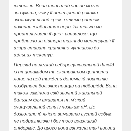
історією. Вона тривалий час не могла
зрозуміти, чому її перевірений роками
зволожувальний крем з оліями раптом
починав «забивати» пори. Як тільки ми
проаналізували її цикл, виявилося, що
приблизно за півтора тижні до менструації її
шкіра ставала критично чутливою до
щільних текстур.
Перехід на легкий себорегулювальний флюїд
із ніацинамідом та екстрактом центелли
лише на цей тиждень допоміг їй повністю
позбутися болючих прищів на підборідді. Вона
також замінила свій звичний живильний
бальзам для вмивання на м’який
очищувальний гель із низьким pH. Це
дозволило їй якісно вимивати густий себум,
не подразнюючи і без того вразливий
епідерміс. До цього вона вважала такі висипи