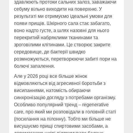
здавлюють протоки сальних залоз, заважаючи
себуму вільно виходити на поверхню. У
результаті ми отримуємо ідеальні умови для
появи прищів. Шкірного сала стає забагато,
воно надто густе, а шлях назовні для нього
перекритий набряклими тканинами та
зроговілими клітинами. Це створює закрите
середовище, де бактерії швидко
розмножуються, перетворюючи забиті пори на
болючі запалення.
Але у 2026 році все більше жінок
відмовляються від агресивної боротьби з
висипаннями, натомість обираючи
синхронізацію догляду з потребами організму.
Особливо популярний тренд – regenerative
care, про який ми розповідали в головній статі
(посилання на пілонну). Тобто ми більше не
висушуємо прищі спиртовими засобами, а