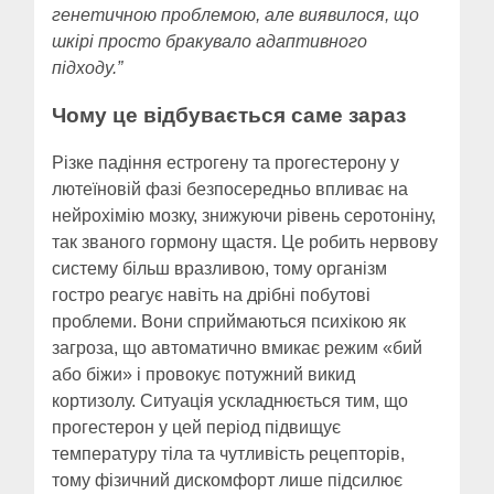
генетичною проблемою, але виявилося, що
шкірі просто бракувало адаптивного
підходу.”
Чому це відбувається саме зараз
Різке падіння естрогену та прогестерону у
лютеїновій фазі безпосередньо впливає на
нейрохімію мозку, знижуючи рівень серотоніну,
так званого гормону щастя. Це робить нервову
систему більш вразливою, тому організм
гостро реагує навіть на дрібні побутові
проблеми. Вони сприймаються психікою як
загроза, що автоматично вмикає режим «бий
або біжи» і провокує потужний викид
кортизолу. Ситуація ускладнюється тим, що
прогестерон у цей період підвищує
температуру тіла та чутливість рецепторів,
тому фізичний дискомфорт лише підсилює