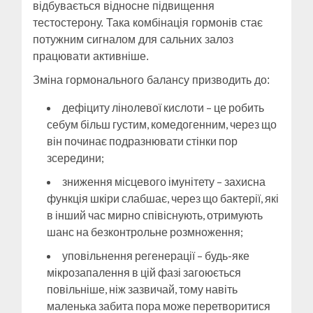
відбувається відносне підвищення
тестостерону. Така комбінація гормонів стає
потужним сигналом для сальних залоз
працювати активніше.
Зміна гормонального балансу призводить до:
дефіциту лінолевої кислоти – це робить
себум більш густим, комедогенним, через що
він починає подразнювати стінки пор
зсередини;
зниження місцевого імунітету – захисна
функція шкіри слабшає, через що бактерії, які
в інший час мирно співіснують, отримують
шанс на безконтрольне розмноження;
уповільнення регенерації – будь-яке
мікрозапалення в цій фазі загоюється
повільніше, ніж зазвичай, тому навіть
маленька забита пора може перетворитися