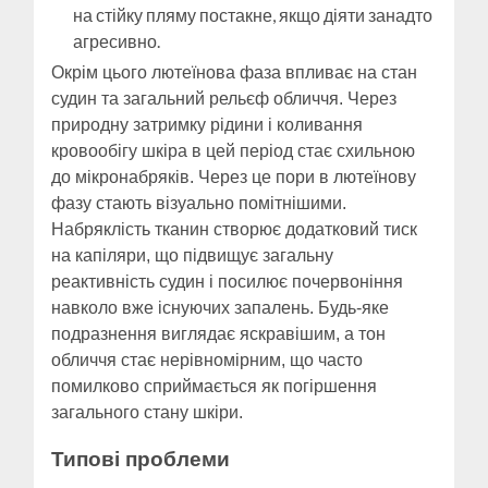
на стійку пляму постакне, якщо діяти занадто
агресивно.
Окрім цього лютеїнова фаза впливає на стан
судин та загальний рельєф обличчя. Через
природну затримку рідини і коливання
кровообігу шкіра в цей період стає схильною
до мікронабряків. Через це пори в лютеїнову
фазу стають візуально помітнішими.
Набряклість тканин створює додатковий тиск
на капіляри, що підвищує загальну
реактивність судин і посилює почервоніння
навколо вже існуючих запалень. Будь-яке
подразнення виглядає яскравішим, а тон
обличчя стає нерівномірним, що часто
помилково сприймається як погіршення
загального стану шкіри.
Типові проблеми