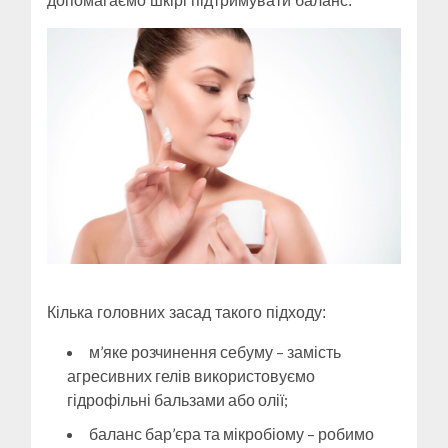
допомагаємо шкірі підтримувати баланс.
Кілька головних засад такого підходу:
м’яке розчинення себуму – замість
агресивних гелів використовуємо
гідрофільні бальзами або олії;
баланс бар’єра та мікробіому – робимо