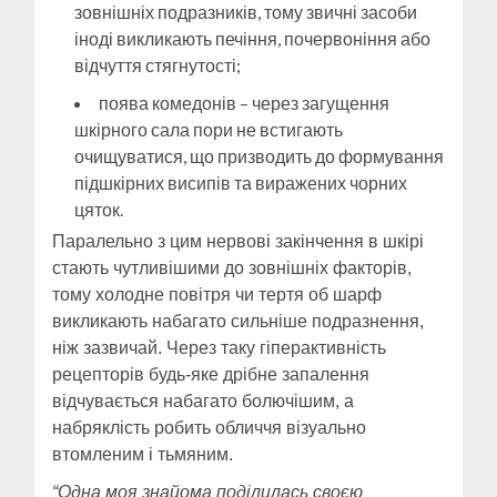
зовнішніх подразників, тому звичні засоби
іноді викликають печіння, почервоніння або
відчуття стягнутості;
поява комедонів – через загущення
шкірного сала пори не встигають
очищуватися, що призводить до формування
підшкірних висипів та виражених чорних
цяток.
Паралельно з цим нервові закінчення в шкірі
стають чутливішими до зовнішніх факторів,
тому холодне повітря чи тертя об шарф
викликають набагато сильніше подразнення,
ніж зазвичай. Через таку гіперактивність
рецепторів будь-яке дрібне запалення
відчувається набагато болючішим, а
набряклість робить обличчя візуально
втомленим і тьмяним.
“Одна моя знайома поділилась своєю