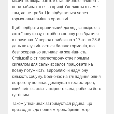
місячних шкіра раптом стає жирною, блищить,
пори забиваються, а прищі з’являються саме
там, де не треба. Це відбувається через
гормональні зміни в організмі.
Щоб підібрати правильний догляд за шкірою в
лютеїнову фазу, потрібно спершу розібратися
в причинах. У період приблизно з 17-го по 28-й
день циклу змінюється баланс гормонів, що
безпосередньо впливає на зовнішність.
Стрімкий ріст прогестерону стає прямим
сигналом для сальних залоз працювати на
повну потужність, виробляючи надмірну
кількість себуму. Водночас на тлі падіння рівня
естрогену починає домінувати тестостерон,
який змінює якість шкірного сала, роблячи його
густішим.
Також у тканинах затримується рідина, що
призводить до появи мікронабряків, котрі