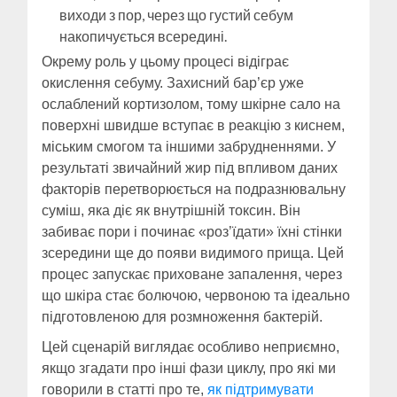
виходи з пор, через що густий себум
накопичується всередині.
Окрему роль у цьому процесі відіграє
окислення себуму. Захисний бар’єр уже
ослаблений кортизолом, тому шкірне сало на
поверхні швидше вступає в реакцію з киснем,
міським смогом та іншими забрудненнями. У
результаті звичайний жир під впливом даних
факторів перетворюється на подразнювальну
суміш, яка діє як внутрішній токсин. Він
забиває пори і починає «роз’їдати» їхні стінки
зсередини ще до появи видимого прища. Цей
процес запускає приховане запалення, через
що шкіра стає болючою, червоною та ідеально
підготовленою для розмноження бактерій.
Цей сценарій виглядає особливо неприємно,
якщо згадати про інші фази циклу, про які ми
говорили в статті про те,
як підтримувати