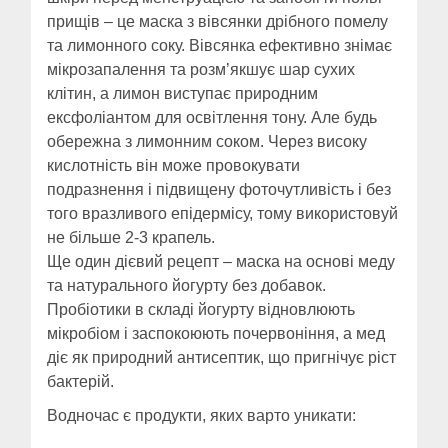
прищів – це маска з вівсянки дрібного помелу
та лимонного соку. Вівсянка ефективно знімає
мікрозапалення та розм’якшує шар сухих
клітин, а лимон виступає природним
ексфоліантом для освітлення тону. Але будь
обережна з лимонним соком. Через високу
кислотність він може провокувати
подразнення і підвищену фоточутливість і без
того вразливого епідермісу, тому використовуй
не більше 2-3 крапель.
Ще один дієвий рецепт – маска на основі меду
та натурального йогурту без добавок.
Пробіотики в складі йогурту відновлюють
мікробіом і заспокоюють почервоніння, а мед
діє як природний антисептик, що пригнічує ріст
бактерій.
Водночас є продукти, яких варто уникати: