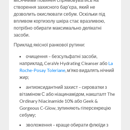
місячними повинен спрямовуватись на
створення захисного бар’єра, який не
дозволить окислювати себум. Оскільки під
впливом кортизолу шкіра стає вразливою,
потрібно обирати максимально делікатні
засоби.
Приклад якісної ранкової рутини:
очищення – безсульфатні засоби,
наприклад, CeraVe Hydrating Cleanser або
La
Roche-Posay Toleriane
, м’яко видалять нічний
жир;
антиоксидантний захист – сироватки з
вітаміном С або ніацинамідом, накшталт The
Ordinary Niacinamide 10% або Geek &
Gorgeous C-Glow, зупиняють гіперсекрецію
себуму;
зволоження – краще обирати флюїди з