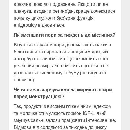
вразливішою до подразнень. Якщо ти лише
плануєш вводити ретиноїди, краще дочекатися
початку циклу, коли бар’єрна функція
епідермісу відновиться.
Як зменшити пори за тиждень до місячних?
Візуально звузити пори допомагають маски з
білої глини та сироватки з ніацинамідом, які
абсорбують зайвий жир. Це не змінить їхній
реальний розмір, але очистить протоки й не
дозволить окисленому себуму розтягувати
стінки пор.
Чи впливає харчування на жирність шкіри
перед менструацією?
Так, продукти з високим глікемічним індексом
та молочка стимулюють гормон IGF-1, який
змушує сальні залози працювати інтенсивніше.
Відмова від солодкого за тиждень до циклу