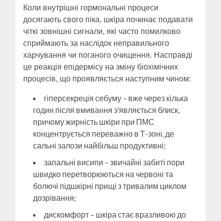
Коли внутрішні гормональні процеси
досягають свого піка, шкіра починає подавати
чіткі зовнішні сигнали, які часто помилково
сприймають за наслідок неправильного
харчування чи поганого очищення. Насправді
це реакція епідермісу на зміну біохімічних
процесів, що проявляється наступним чином:
гіперсекреція себуму – вже через кілька
годин після вмивання з’являється блиск,
причому жирність шкіри при ПМС
концентрується переважно в Т-зоні, де
сальні залози найбільш продуктивні;
запальні висипи – звичайні забиті пори
швидко перетворюються на червоні та
болючі підшкірні прищі з тривалим циклом
дозрівання;
дискомфорт – шкіра стає вразливою до