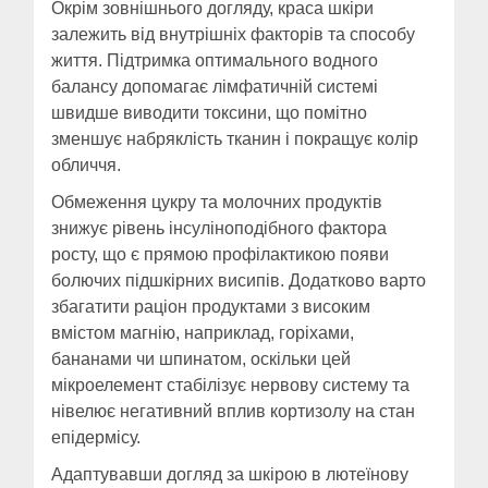
Окрім зовнішнього догляду, краса шкіри
залежить від внутрішніх факторів та способу
життя. Підтримка оптимального водного
балансу допомагає лімфатичній системі
швидше виводити токсини, що помітно
зменшує набряклість тканин і покращує колір
обличчя.
Обмеження цукру та молочних продуктів
знижує рівень інсуліноподібного фактора
росту, що є прямою профілактикою появи
болючих підшкірних висипів. Додатково варто
збагатити раціон продуктами з високим
вмістом магнію, наприклад, горіхами,
бананами чи шпинатом, оскільки цей
мікроелемент стабілізує нервову систему та
нівелює негативний вплив кортизолу на стан
епідермісу.
Адаптувавши догляд за шкірою в лютеїнову