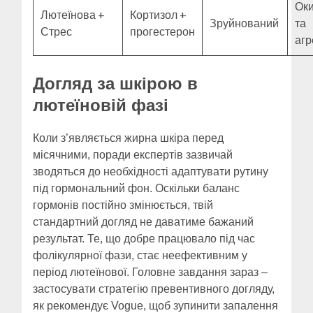
Ок
Лютеїнова +
Кортизол +
Зруйнований
та
Стрес
прогестерон
аг
Догляд за шкірою в
лютеїновій фазі
Коли з’являється жирна шкіра перед
місячними, поради експертів зазвичай
зводяться до необхідності адаптувати рутину
під гормональний фон. Оскільки баланс
гормонів постійно змінюється, твій
стандартний догляд не даватиме бажаний
результат. Те, що добре працювало під час
фолікулярної фази, стає неефективним у
період лютеїнової. Головне завдання зараз –
застосувати стратегію превентивного догляду,
як рекомендує Vogue, щоб зупинити запалення