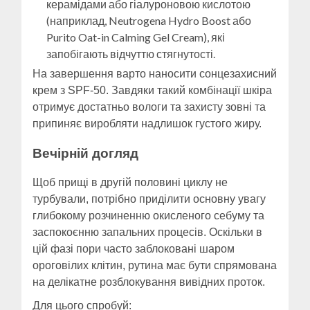
керамідами або гіалуроновою кислотою
(наприклад, Neutrogena Hydro Boost або
Purito Oat-in Calming Gel Cream), які
запобігають відчуттю стягнутості.
На завершення варто наносити сонцезахисний
крем з SPF-50. Завдяки такий комбінації шкіра
отримує достатньо вологи та захисту зовні та
припиняє виробляти надлишок густого жиру.
Вечірній догляд
Щоб прищі в другій половині циклу не
турбували, потрібно приділити основну увагу
глибокому розчиненню окисленого себуму та
заспокоєнню запальних процесів. Оскільки в
цій фазі пори часто заблоковані шаром
ороговілих клітин, рутина має бути спрямована
на делікатне розблокування вивідних проток.
Для цього спробуй: