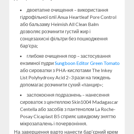
двоетапне очищення – використання
гідрофільної олії Anua Heartleaf Pore Control
або бальзаму Heimish All Clean Balm
дозволяє розчинити густий жир і
сонцезахисні фільтри без пошкодження
бар’єра;
глибоке очищення пор – застосування
ензимної пудри
Sungboon Editor Green Tomato
або сироватки з PHA-кислотами The Inkey
List Polyhydroxy Acid 2–3 рази на тиждень
допомагає розчинити сухий «панцир»;
заспокоєння подразнень – нанесення
сироваток з центеллою Skin1004 Madagascar
Centella або засобів з пантенолом La Roche-
Posay Cicaplast B5 сприяє швидкому зняттю
мікрозапалень і почервоніння.
На завершення варто нанести бар’єрний крем