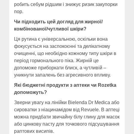
робить себум рідшим і знижує ризик закупорки
пор.
Чи підходить цей догляд для жирної/
комбінованої/чутливої шкіри?
Ця рутина є універсальною, оскільки вона
фокусується на заспокоєнні та делікатному
очищенні, що необхідно кожному типу шкіри в
період гормонального піка. Жирній це
допоможе приборкати блиск, а чутливій –
уникнути запалень без агресивного впливу.
Які бюджетні продукти з аптеки чи Rozetka
допоможуть?
Зверни увагу на лінійки Bielenda Dr Medica або
сироватки з ніацинамідом від Revuele. В аптеці
можна придбати звичайну білу глину для масок
або цинкову пасту для точкового підсушування
раптових висипів.