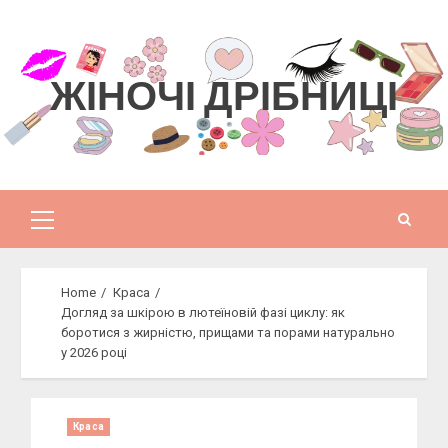
Skip
to
content
ЖІНОЧІ ДРІБНИЦІ
Primary
Menu
Home
Краса
Догляд за шкірою в лютеїновій фазі циклу: як
боротися з жирністю, прищами та порами натурально
у 2026 році
Краса