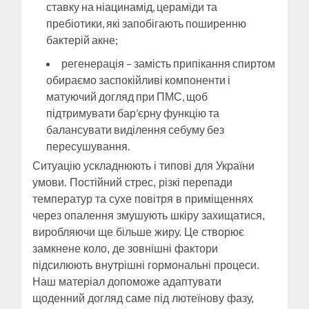
ставку на ніацинамід, цераміди та
пребіотики, які запобігають поширенню
бактерій акне;
регенерація – замість припікання спиртом
обираємо заспокійливі компоненти і
матуючий догляд при ПМС, щоб
підтримувати бар’єрну функцію та
балансувати виділення себуму без
пересушування.
Ситуацію ускладнюють і типові для України
умови. Постійний стрес, різкі перепади
температур та сухе повітря в приміщеннях
через опалення змушують шкіру захищатися,
виробляючи ще більше жиру. Це створює
замкнене коло, де зовнішні фактори
підсилюють внутрішні гормональні процеси.
Наш матеріал допоможе адаптувати
щоденний догляд саме під лютеїнову фазу,