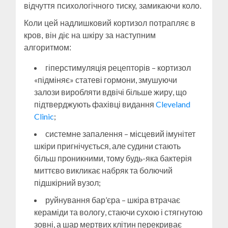
відчуття психологічного тиску, замикаючи коло.
Коли цей надлишковий кортизол потрапляє в
кров, він діє на шкіру за наступним
алгоритмом:
гіперстимуляція рецепторів – кортизол
«підміняє» статеві гормони, змушуючи
залози виробляти вдвічі більше жиру, що
підтверджують фахівці видання
Cleveland
Clinic
;
системне запалення – місцевий імунітет
шкіри пригнічується, але судини стають
більш проникними, тому будь-яка бактерія
миттєво викликає набряк та болючий
підшкірний вузол;
руйнування бар’єра – шкіра втрачає
кераміди та вологу, стаючи сухою і стягнутою
зовні, а шар мертвих клітин перекриває