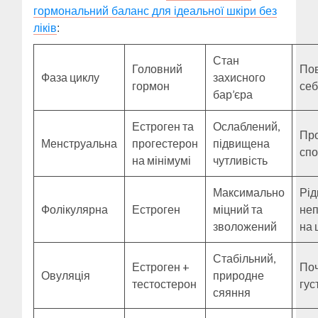
гормональний баланс для ідеальної шкіри без
ліків
:
Стан
Головний
Пов
Фаза циклу
захисного
гормон
се
бар’єра
Естроген та
Ослаблений,
Про
Менструальна
прогестерон
підвищена
спо
на мінімумі
чутливість
Максимально
Рід
Фолікулярна
Естроген
міцний та
неп
зволожений
на 
Стабільний,
Естроген +
По
Овуляція
природне
тестостерон
гус
сяяння