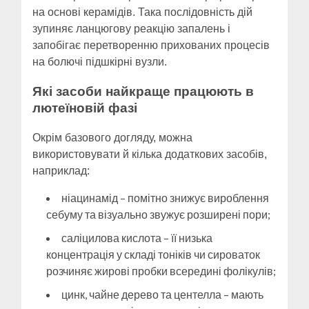
на основі керамідів. Така послідовність дій
зупиняє ланцюгову реакцію запалень і
запобігає перетворенню прихованих процесів
на болючі підшкірні вузли.
Які засоби найкраще працюють в
лютеїновій фазі
Окрім базового догляду, можна
використовувати й кілька додаткових засобів,
наприклад:
ніацинамід – помітно знижує вироблення
себуму та візуально звужує розширені пори;
саліцилова кислота – її низька
концентрація у складі тоніків чи сироваток
розчиняє жирові пробки всередині фолікулів;
цинк, чайне дерево та центелла – мають