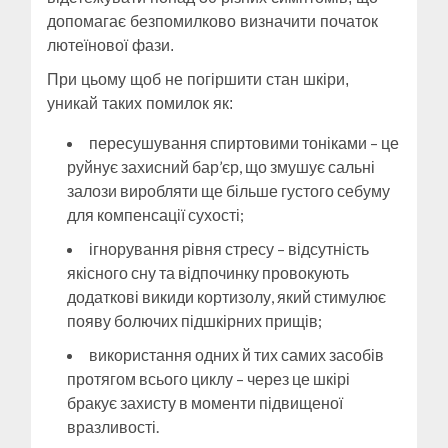
допомагає безпомилково визначити початок
лютеїнової фази.
При цьому щоб не погіршити стан шкіри,
уникай таких помилок як:
пересушування спиртовими тоніками – це
руйнує захисний бар’єр, що змушує сальні
залози виробляти ще більше густого себуму
для компенсації сухості;
ігнорування рівня стресу – відсутність
якісного сну та відпочинку провокують
додаткові викиди кортизолу, який стимулює
появу болючих підшкірних прищів;
використання одних й тих самих засобів
протягом всього циклу – через це шкірі
бракує захисту в моменти підвищеної
вразливості.