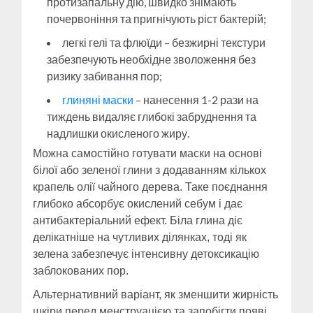
протизапальну дію, швидко знімають
почервоніння та пригнічують ріст бактерій;
легкі гелі та флюїди – безжирні текстури
забезпечують необхідне зволоження без
ризику забивання пор;
глиняні маски
– нанесення 1-2 рази на
тиждень видаляє глибокі забруднення та
надлишки окисленого жиру.
Можна самостійно готувати маски на основі
білої або зеленої глини з додаванням кількох
крапель олії чайного дерева. Таке поєднання
глибоко абсорбує окислений себум і дає
антибактеріальний ефект. Біла глина діє
делікатніше на чутливих ділянках, тоді як
зелена забезпечує інтенсивну детоксикацію
заблокованих пор.
Альтернативний варіант, як зменшити жирність
шкіри перед менструацією та запобігти появі