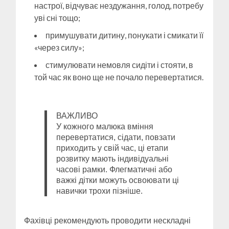
настрої, відчуває нездужання, голод, потребу
уві сні тощо;
примушувати дитину, понукати і смикати її
«через силу»;
стимулювати немовля сидіти і стояти, в
той час як воно ще не почало перевертатися.
ВАЖЛИВО
У кожного малюка вміння
перевертатися, сідати, повзати
приходить у свій час, ці етапи
розвитку мають індивідуальні
часові рамки. Флегматичні або
важкі дітки можуть освоювати ці
навички трохи пізніше.
Фахівці рекомендують проводити нескладні