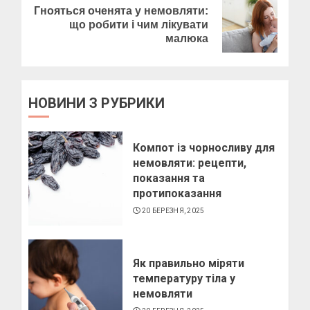
Гнояться оченята у немовляти:
Пози для фотографій на
Next
що робити і чим лікувати
вулиці
post:
малюка
10 БЕРЕЗНЯ, 2025
2
НОВИНИ З РУБРИКИ
Як виготовити мило в
домашніх умовах
Компот із чорносливу для
10 БЕРЕЗНЯ, 2025
немовляти: рецепти,
3
показання та
протипоказання
20 БЕРЕЗНЯ, 2025
Як виготовити свічку в
домашніх умовах
6 БЕРЕЗНЯ, 2025
Як правильно міряти
температуру тіла у
4
немовляти