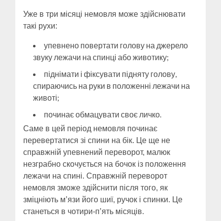
Уже в три місяці немовля може здійснювати
такі рухи:
упевнено повертати голову на джерело
звуку лежачи на спинці або животику;
піднімати і фіксувати підняту голову,
спираючись на руки в положенні лежачи на
животі;
починає обмацувати своє личко.
Саме в цей період немовля починає
перевертатися зі спини на бік. Це ще не
справжній упевнений переворот, малюк
незграбно скочується на бочок із положення
лежачи на спині. Справжній переворот
немовля зможе здійснити після того, як
зміцніють м’язи його шиї, ручок і спинки. Це
станеться в чотири-п’ять місяців.