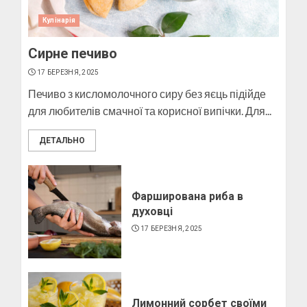
Кулінарія
Сирне печиво
Як виготовити мило в
домашніх умовах
17 БЕРЕЗНЯ, 2025
10 БЕРЕЗНЯ, 2025
Печиво з кисломолочного сиру без яєць підійде
3
для любителів смачної та корисної випічки. Для...
ДЕТАЛЬНО
Як виготовити свічку в
домашніх умовах
6 БЕРЕЗНЯ, 2025
Фарширована риба в
духовці
4
17 БЕРЕЗНЯ, 2025
Лимонний сорбет своїми