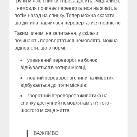
групи м’язів спинки і преса досить зміцнилися,
і немовля починає перевертатися на живіт, а
потім назад на спинку. Тепер можна сказати,
що дитина навчилася перевертатися повністю.
Таким чином, на запитання, у скільки
починають перевертатися немовлята, можна
відповісти, що в нормі:
упевнений переворот на бочок
відбувається в чотири місяці;
повний переворот зі спини на животик
відбувається до п’яти місяців;
зворотний переворот з животика на
спинку доступний немовлятам з п’ятого –
шостого місяця життя.
ВАЖЛИВО