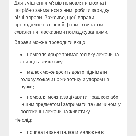
Для зміцнення м’язів немовляти можна і
потрібно займатися з ним, робити зарядку і
різні вправи. Важливо, щоб вправи
проводилися в ігровій формі з виразом
схвалення, ласкавими погладжуваннями.
Вправи можна проводити якщо:
немовля добре тримає голівку лежачи на
спинці та животику;
малюк може досить довго піднімати
голову лежачи на животику, з упором на
ручки;
немовля можна зацікавити іграшкою або
іншим предметом і затримати, таким чином, у
положенні лежачи на животику.
Не слід:
починати заняття, коли малюк не в