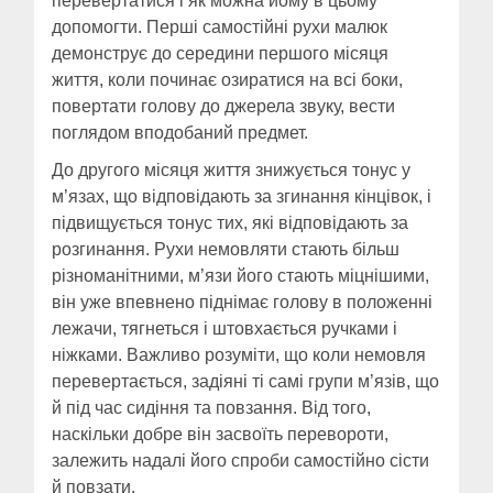
перевертатися і як можна йому в цьому
допомогти. Перші самостійні рухи малюк
демонструє до середини першого місяця
життя, коли починає озиратися на всі боки,
повертати голову до джерела звуку, вести
поглядом вподобаний предмет.
До другого місяця життя знижується тонус у
м’язах, що відповідають за згинання кінцівок, і
підвищується тонус тих, які відповідають за
розгинання. Рухи немовляти стають більш
різноманітними, м’язи його стають міцнішими,
він уже впевнено піднімає голову в положенні
лежачи, тягнеться і штовхається ручками і
ніжками. Важливо розуміти, що коли немовля
перевертається, задіяні ті самі групи м’язів, що
й під час сидіння та повзання. Від того,
наскільки добре він засвоїть перевороти,
залежить надалі його спроби самостійно сісти
й повзати.