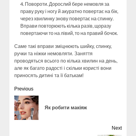
Повороти. Дорослий бере немовля за
праву руку і ногу й акуратно повертає на бік,
через хвилинку знову повертає на спинку.
Вправи повторюють кілька разів, щоразу
повертаючи то на лівий, то на правий бочок.
Саме такі вправи зміцнюють шийку, спинку,
ручки та ніжки немовляти. Заняття
проводяться всього по кілька хвилин на день,
але як багато радості і скільки користі вони
приносять дитині та її батькам!
Continue
Previous
Reading
Previ
Як робити макіяж
post:
Next