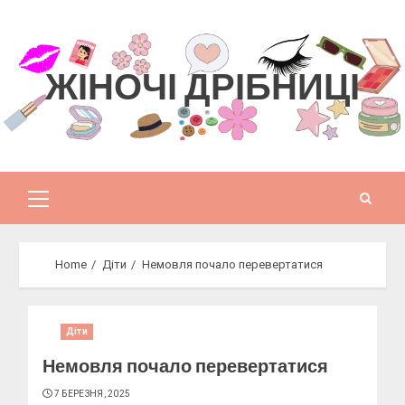
Skip
to
content
ЖІНОЧІ ДРІБНИЦІ
Primary
Menu
Home
Діти
Немовля почало перевертатися
Діти
Немовля почало перевертатися
7 БЕРЕЗНЯ, 2025