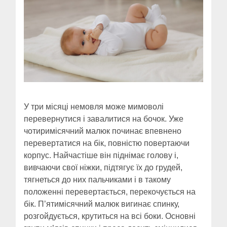
У три місяці немовля може мимоволі
перевернутися і завалитися на бочок. Уже
чотиримісячний малюк починає впевнено
перевертатися на бік, повністю повертаючи
корпус. Найчастіше він піднімає голову і,
вивчаючи свої ніжки, підтягує їх до грудей,
тягнеться до них пальчиками і в такому
положенні перевертається, перекочується на
бік. П’ятимісячний малюк вигинає спинку,
розгойдується, крутиться на всі боки. Основні