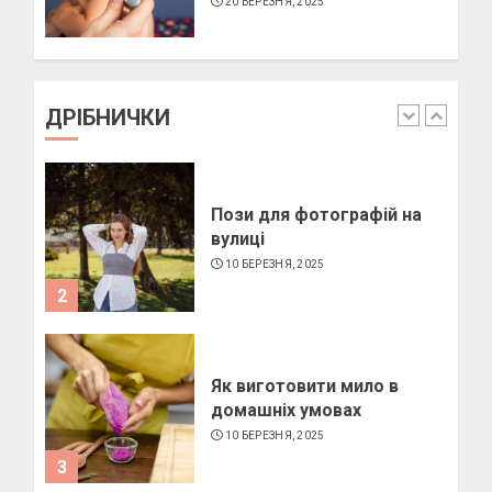
20 БЕРЕЗНЯ, 2025
Як підібрати окуляри по
формі обличчя
11 БЕРЕЗНЯ, 2025
ДРІБНИЧКИ
1
Пози для фотографій на
вулиці
10 БЕРЕЗНЯ, 2025
2
Як виготовити мило в
домашніх умовах
10 БЕРЕЗНЯ, 2025
3