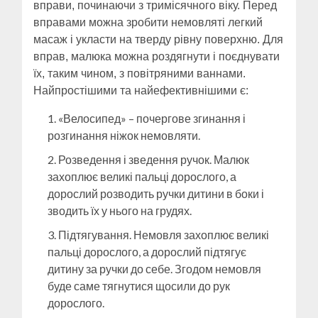
вправи, починаючи з тримісячного віку. Перед
вправами можна зробити немовляті легкий
масаж і укласти на тверду рівну поверхню. Для
вправ, малюка можна роздягнути і поєднувати
їх, таким чином, з повітряними ваннами.
Найпростішими та найефективнішими є:
«Велосипед» – почергове згинання і
розгинання ніжок немовляти.
Розведення і зведення ручок. Малюк
захоплює великі пальці дорослого, а
дорослий розводить ручки дитини в боки і
зводить їх у нього на грудях.
Підтягування. Немовля захоплює великі
пальці дорослого, а дорослий підтягує
дитину за ручки до себе. Згодом немовля
буде саме тягнутися щосили до рук
дорослого.