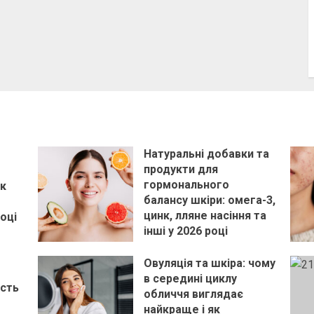
Натуральні добавки та
продукти для
гормонального
як
балансу шкіри: омега-3,
цинк, лляне насіння та
оці
інші у 2026 році
28 КВІТНЯ, 2026
Овуляція та шкіра: чому
в середині циклу
ість
обличчя виглядає
найкраще і як