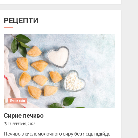
Як підібрати окуляри по
РЕЦЕПТИ
формі обличчя
11 БЕРЕЗНЯ, 2025
1
Пози для фотографій на
вулиці
10 БЕРЕЗНЯ, 2025
2
Кулінарія
Як виготовити мило в
Сирне печиво
домашніх умовах
17 БЕРЕЗНЯ, 2025
10 БЕРЕЗНЯ, 2025
Печиво з кисломолочного сиру без яєць підійде
3