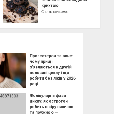
крихтою
17 БЕРЕЗНЯ, 2025
Прогестерон та акне:
чому прищі
з’являються в другій
половині циклу і що
робити без ліків у 2026
році
23 КВІТНЯ, 2026
Фолікулярна фаза
циклу: як естроген
робить шкіру сяючою
та пружною —