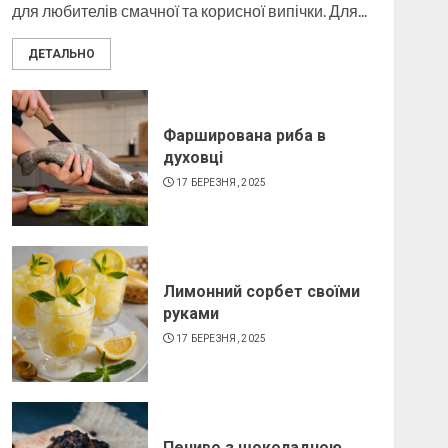
для любителів смачної та корисної випічки. Для...
ДЕТАЛЬНО
Як виготовити свічку в
домашніх умовах
6 БЕРЕЗНЯ, 2025
Фарширована риба в
4
духовці
17 БЕРЕЗНЯ, 2025
Лимонний сорбет своїми
руками
17 БЕРЕЗНЯ, 2025
Печиво з шоколадною