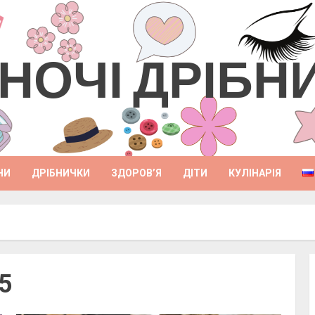
НОЧІ ДРІБН
НИ
ДРІБНИЧКИ
ЗДОРОВ’Я
ДІТИ
КУЛІНАРІЯ
5