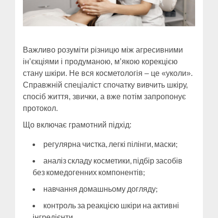
Важливо розуміти різницю між агресивними
ін’єкціями і продуманою, м’якою корекцією
стану шкіри. Не вся косметологія – це «уколи».
Справжній спеціаліст спочатку вивчить шкіру,
спосіб життя, звички, а вже потім запропонує
протокол.
Що включає грамотний підхід:
регулярна чистка, легкі пілінги, маски;
аналіз складу косметики, підбір засобів
без комедогенних компонентів;
навчання домашньому догляду;
контроль за реакцією шкіри на активні
інгредієнти.