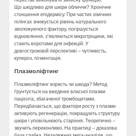
Що шкідливо для шкіри обличчя? Хронічне
стоншення епідермісу. При частих хімічних
пілінгах знижується рівень натурального
зволожуючого фактору, погіршується
відновлення, з’являються мікротріщини, які
стають воротами для інфекцій. У
довгостроковій перспективі – чутливість,
купероз, пігментація.
Плазмоліфтинг
Плазмоліфтинг користь чи шкода? Метод
ґрунтується на введенні власної плазми
пацієнта, збагаченої тромбоцитами.
Передбачається, що фактори росту з плазми
активують регенерацію, покращують структуру
шкіри і уповільнюють старіння. Теоретично –
звучить переконливо. На практиці – доказова
база слабка. Незалежних мета-аналізів, що