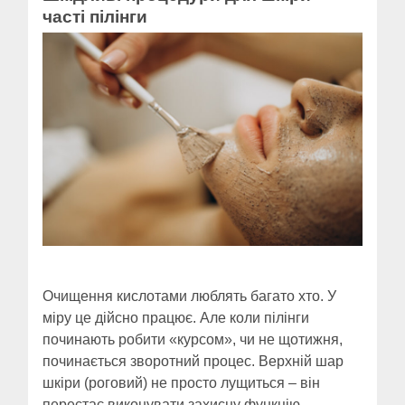
часті пілінги
Очищення кислотами люблять багато хто. У
міру це дійсно працює. Але коли пілінги
починають робити «курсом», чи не щотижня,
починається зворотний процес. Верхній шар
шкіри (роговий) не просто лущиться – він
перестає виконувати захисну функцію.