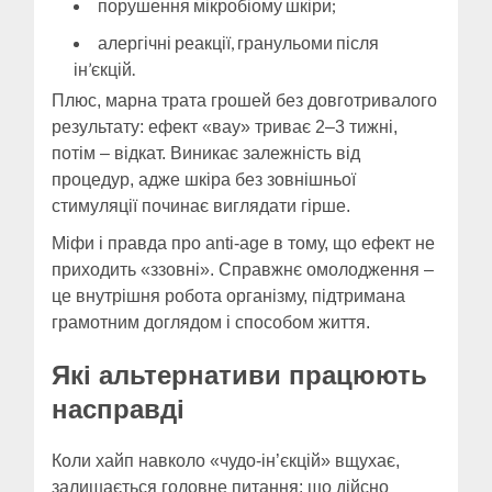
порушення мікробіому шкіри;
алергічні реакції, гранульоми після
ін’єкцій.
Плюс, марна трата грошей без довготривалого
результату: ефект «вау» триває 2–3 тижні,
потім – відкат. Виникає залежність від
процедур, адже шкіра без зовнішньої
стимуляції починає виглядати гірше.
Міфи і правда про anti-age в тому, що ефект не
приходить «ззовні». Справжнє омолодження –
це внутрішня робота організму, підтримана
грамотним доглядом і способом життя.
Які альтернативи працюють
насправді
Коли хайп навколо «чудо-ін’єкцій» вщухає,
залишається головне питання: що дійсно