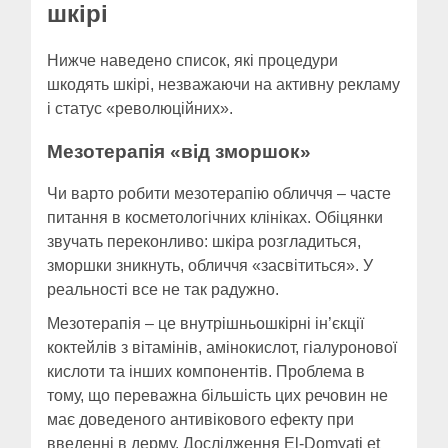
шкірі
Нижче наведено список, які процедури
шкодять шкірі, незважаючи на активну рекламу
і статус «революційних».
Мезотерапія «від зморшок»
Чи варто робити мезотерапію обличчя – часте
питання в косметологічних клініках. Обіцянки
звучать переконливо: шкіра розгладиться,
зморшки зникнуть, обличчя «засвітиться». У
реальності все не так радужно.
Мезотерапія – це внутрішньошкірні ін’єкції
коктейлів з вітамінів, амінокислот, гіалуронової
кислоти та інших компонентів. Проблема в
тому, що переважна більшість цих речовин не
має доведеного антивікового ефекту при
введенні в дерму. Дослідження El-Domyati et