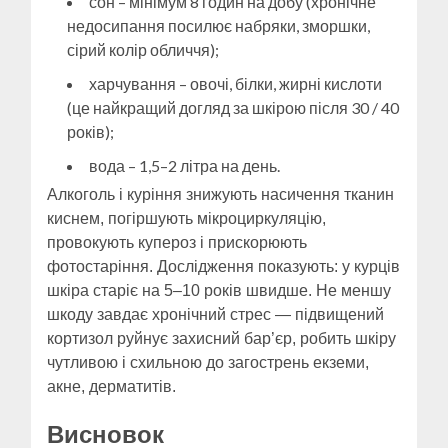
сон – мінімум 8 годин на добу (хронічне
недосипання посилює набряки, зморшки,
сірий колір обличчя);
харчування – овочі, білки, жирні кислоти
(це найкращий догляд за шкірою після 30 / 40
років);
вода – 1,5–2 літра на день.
Алкоголь і куріння знижують насичення тканин
киснем, погіршують мікроциркуляцію,
провокують купероз і прискорюють
фотостаріння. Дослідження показують: у курців
шкіра старіє на 5–10 років швидше. Не меншу
шкоду завдає хронічний стрес — підвищений
кортизол руйнує захисний бар’єр, робить шкіру
чутливою і схильною до загострень екземи,
акне, дерматитів.
Висновок