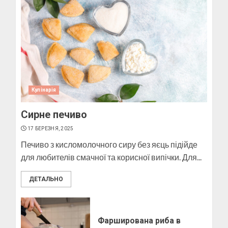
Як виготовити мило в
домашніх умовах
10 БЕРЕЗНЯ, 2025
3
Кулінарія
Сирне печиво
Як виготовити свічку в
домашніх умовах
17 БЕРЕЗНЯ, 2025
6 БЕРЕЗНЯ, 2025
Печиво з кисломолочного сиру без яєць підійде
4
для любителів смачної та корисної випічки. Для...
ДЕТАЛЬНО
Фарширована риба в