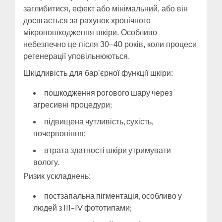
заглибитися, ефект або мінімальний, або він
досягається за рахунок хронічного
мікропошкодження шкіри. Особливо
небезпечно це після 30–40 років, коли процеси
регенерації уповільнюються.
Шкідливість для бар’єрної функції шкіри:
пошкодження рогового шару через
агресивні процедури;
підвищена чутливість, сухість,
почервоніння;
втрата здатності шкіри утримувати
вологу.
Ризик ускладнень:
постзапальна пігментація, особливо у
людей з III–IV фототипами;