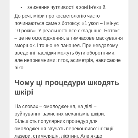
зниження чутливості в зоні ін’єкцій.
До речі, міфи про косметологію часто
починаються саме з ботоксу: «1 укол – і мінус
10 років». У реальності все складніше. Ботокс
– це не омолодження, а тимчасове маскування
зморшок. І точно не панацея. При невдалому
введенні наслідки можуть бути оборотними,
але неприємними: птоз, асиметрія, нависаюче
віко.
Чому ці процедури шкодять
шкірі
На словах – омолодження, на ділі –
руйнування захисних механізмів шкіри.
Більшість популярних процедур для
омолодження звучать переконливо: ін’єкції,
лазери, стимуляція, ліфтинг. Але якщо