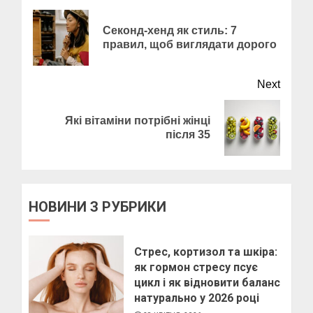
Пози для фотографій на
Reading
вулиці
Секонд-хенд як стиль: 7
Previ
10 БЕРЕЗНЯ, 2025
правил, щоб виглядати дорого
post:
2
Next
Як виготовити мило в
Які вітаміни потрібні жінці
Next
домашніх умовах
після 35
post:
10 БЕРЕЗНЯ, 2025
3
НОВИНИ З РУБРИКИ
Як виготовити свічку в
домашніх умовах
Стрес, кортизол та шкіра:
6 БЕРЕЗНЯ, 2025
як гормон стресу псує
4
цикл і як відновити баланс
натурально у 2026 році