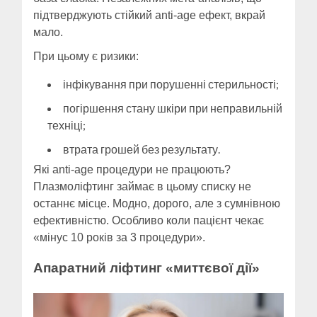
підтверджують стійкий anti-age ефект, вкрай
мало.
При цьому є ризики:
інфікування при порушенні стерильності;
погіршення стану шкіри при неправильній
техніці;
втрата грошей без результату.
Які anti-age процедури не працюють?
Плазмоліфтинг займає в цьому списку не
останнє місце. Модно, дорого, але з сумнівною
ефективністю. Особливо коли пацієнт чекає
«мінус 10 років за 3 процедури».
Апаратний ліфтинг «миттєвої дії»