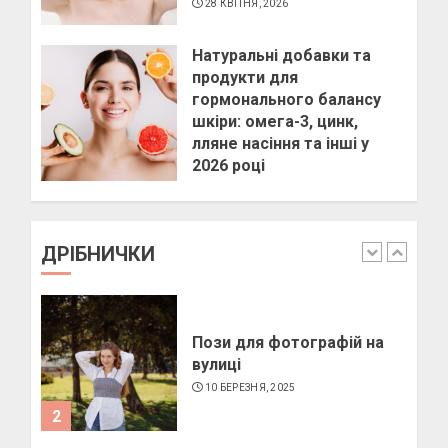
28 КВІТНЯ, 2026
Як підібрати окуляри по
формі обличчя
Натуральні добавки та
продукти для
11 БЕРЕЗНЯ, 2025
гормонального балансу
1
шкіри: омега-3, цинк,
лляне насіння та інші у
2026 році
Пози для фотографій на
28 КВІТНЯ, 2026
вулиці
10 БЕРЕЗНЯ, 2025
ДРІБНИЧКИ
2
Як виготовити мило в
домашніх умовах
10 БЕРЕЗНЯ, 2025
3