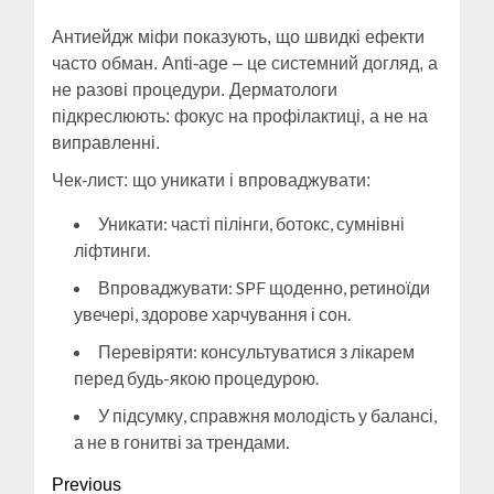
Антиейдж міфи показують, що швидкі ефекти
часто обман. Anti-age – це системний догляд, а
не разові процедури. Дерматологи
підкреслюють: фокус на профілактиці, а не на
виправленні.
Чек-лист: що уникати і впроваджувати:
Уникати: часті пілінги, ботокс, сумнівні
ліфтинги.
Впроваджувати: SPF щоденно, ретиноїди
увечері, здорове харчування і сон.
Перевіряти: консультуватися з лікарем
перед будь-якою процедурою.
У підсумку, справжня молодість у балансі,
а не в гонитві за трендами.
Continue
Previous