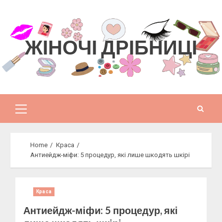
Skip
to
content
ЖІНОЧІ ДРІБНИЦІ
Primary
Menu
Home
Краса
Антиейдж-міфи: 5 процедур, які лише шкодять шкірі
Краса
Антиейдж-міфи: 5 процедур, які