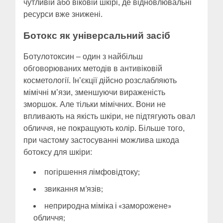
чутливій або віковій шкірі, де відновлювальні
ресурси вже знижені.
Ботокс як універсальний засіб
Ботулотоксин – один з найбільш
обговорюваних методів в антивіковій
косметології. Ін’єкції дійсно розслабляють
мімічні м’язи, зменшуючи вираженість
зморшок. Але тільки мімічних. Вони не
впливають на якість шкіри, не підтягують овал
обличчя, не покращують колір. Більше того,
при частому застосуванні можлива шкода
ботоксу для шкіри:
погіршення лімфовідтоку;
звикання м’язів;
неприродна міміка і «заморожене»
обличчя;