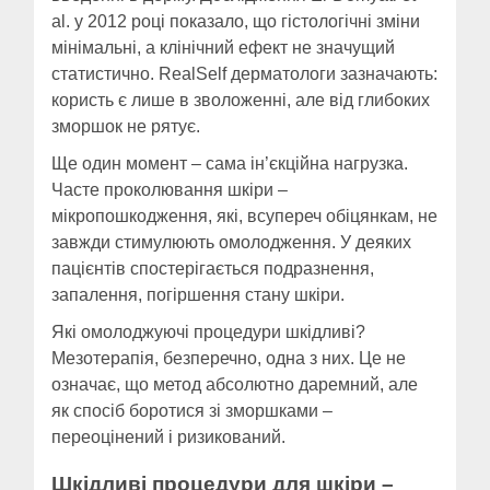
al. у 2012 році показало, що гістологічні зміни
мінімальні, а клінічний ефект не значущий
статистично. RealSelf дерматологи зазначають:
користь є лише в зволоженні, але від глибоких
зморшок не рятує.
Ще один момент – сама ін’єкційна нагрузка.
Часте проколювання шкіри –
мікропошкодження, які, всупереч обіцянкам, не
завжди стимулюють омолодження. У деяких
пацієнтів спостерігається подразнення,
запалення, погіршення стану шкіри.
Які омолоджуючі процедури шкідливі?
Мезотерапія, безперечно, одна з них. Це не
означає, що метод абсолютно даремний, але
як спосіб боротися зі зморшками –
переоцінений і ризикований.
Шкідливі процедури для шкіри –